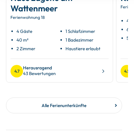
Wattenmeer
Ferien
Ferienwohnung 18
4 G
67 
4 Gäste
1 Schlafzimmer
5 Z
40 m²
1 Badezimmer
2 Zimmer
Haustiere erlaubt
Herausragend
4.7
4.5
43 Bewertungen
Alle Ferienunterkünfte