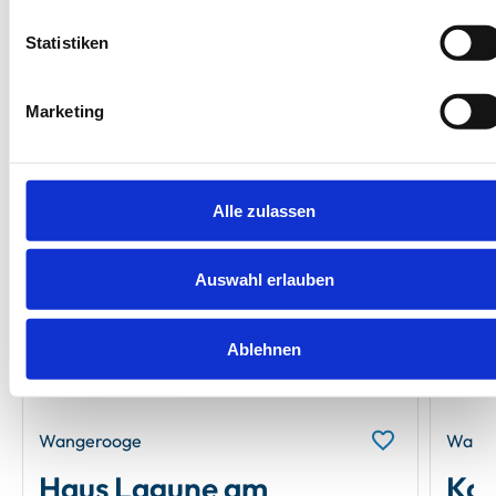
Statistiken
Gleiche Insel
Gleiches Haus
Gleiche Straße
Ähnliche Au
Marketing
Unsere Empfehlungen
Alle zulassen
Auswahl erlauben
Next
Ablehnen
Wangerooge
Wang
Haus Lagune am
Kai