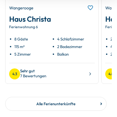
Wangerooge
Wang
Haus Christa
Hau
Ferienwohnung 6
Ferien
8 Gäste
4 Schlafzimmer
2 G
115 m²
2 Badezimmer
43 
5 Zimmer
Balkon
2 Z
Sehr gut
4.3
4.8
7 Bewertungen
Alle Ferienunterkünfte