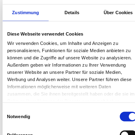
Bis 60 Tage vorab kostenfrei stornieren
Best-Preis-Garantie für Ihren Urlaub
Zustimmung
Details
Über Cookies
Kartenzahlung möglich
Endreinigung inklusive
Wäschepakete inklusive
Gäste-App mit digitalen Bonusprogrammen
Diese Webseite verwendet Cookies
Wir verwenden Cookies, um Inhalte und Anzeigen zu
personalisieren, Funktionen für soziale Medien anbieten zu
Peterstraße 16, 26486 Wangerooge
können und die Zugriffe auf unsere Website zu analysieren.
Objekt-Nr.: 010019
Außerdem geben wir Informationen zu Ihrer Verwendung
unserer Website an unsere Partner für soziale Medien,
Diese Unterkunft teilen:
Werbung und Analysen weiter. Unsere Partner führen diese
Informationen möglicherweise mit weiteren Daten
zusammen, die Sie ihnen bereitgestellt haben oder die sie im
Rahmen Ihrer Nutzung der Dienste gesammelt haben.
Einwilligungsauswahl
Notwendig