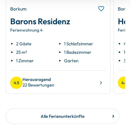
Borkum
Bork
Barons Residenz
Hau
Ferienwohnung 4
Ferien
2 Gäste
1 Schlafzimmer
4 G
25 m²
1 Badezimmer
100
1 Zimmer
Garten
3 Z
Herausragend
4.5
4.4
22 Bewertungen
Alle Ferienunterkünfte