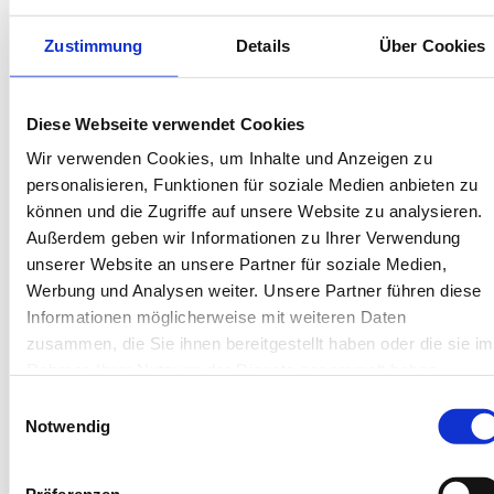
Bis 60 Tage vorab kostenfrei stornieren
Best-Preis-Garantie für Ihren Urlaub
Zustimmung
Details
Über Cookies
Kartenzahlung möglich
Endreinigung inklusive
Wäschepakete inklusive
Gäste-App mit digitalen Bonusprogrammen
Diese Webseite verwendet Cookies
Wir verwenden Cookies, um Inhalte und Anzeigen zu
personalisieren, Funktionen für soziale Medien anbieten zu
Kirchstr. 11, 26757 Borkum
können und die Zugriffe auf unsere Website zu analysieren.
Objekt-Nr.: 4060011
Außerdem geben wir Informationen zu Ihrer Verwendung
unserer Website an unsere Partner für soziale Medien,
Diese Unterkunft teilen:
Werbung und Analysen weiter. Unsere Partner führen diese
Informationen möglicherweise mit weiteren Daten
zusammen, die Sie ihnen bereitgestellt haben oder die sie im
Rahmen Ihrer Nutzung der Dienste gesammelt haben.
Einwilligungsauswahl
Notwendig