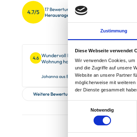
Sauberkeit
4.7
17 Bewertungen
4.7/5
Gesamteindr
4.7
Herausragend
Service
4.9
Zustimmung
Diese Webseite verwendet 
Wundervoll helle und komplett eingerichte
4.6
Wir verwenden Cookies, um I
Wohnung hat wirklich alles, was man zum U
und die Zugriffe auf unsere 
Website an unsere Partner fü
Johanna aus Baden-Württemberg - Emmendingen,
möglicherweise mit weiteren
der Dienste gesammelt habe
Weitere Bewertungen zeigen
Einwilligungsauswahl
Notwendig