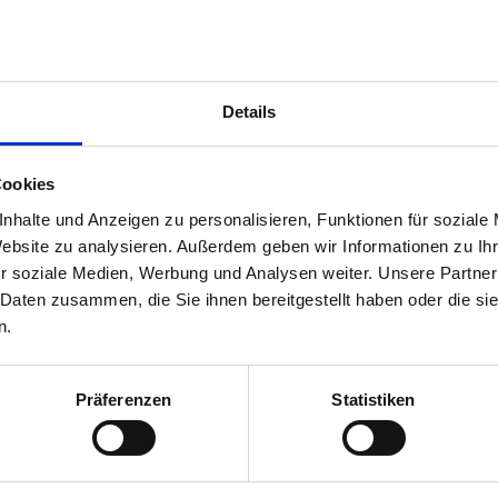
Ausstattung
4.5
uck
Preis/Leistung
4.6
Details
Cookies
te Ferienwohnung zum Wohl fühlen und entspannen. Die
nhalte und Anzeigen zu personalisieren, Funktionen für soziale
rlaub machen braucht.
Website zu analysieren. Außerdem geben wir Informationen zu I
r soziale Medien, Werbung und Analysen weiter. Unsere Partner
 verreist im November 2025
 Daten zusammen, die Sie ihnen bereitgestellt haben oder die s
n.
Präferenzen
Statistiken