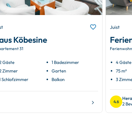
st
Juist
aus Köbesine
Ferie
artement 31
Ferienwohn
2 Gäste
1 Badezimmer
4 Gäste
2 Zimmer
Garten
75 m²
1 Schlafzimmer
Balkon
3 Zimm
Hera
4.6
2 Be