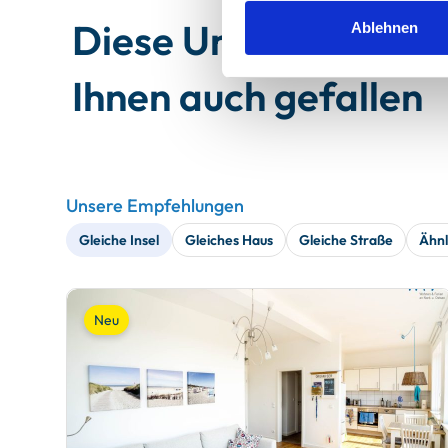
Diese Unterkünfte 
Ablehnen
Ihnen auch gefallen
Unsere Empfehlungen
Gleiche Insel
Gleiches Haus
Gleiche Straße
Ähnl
Neu