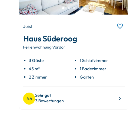
Juist
Haus Süderoog
Ferienwohnung Vördör
3 Gäste
1 Schlafzimmer
45 m²
1 Badezimmer
2 Zimmer
Garten
Sehr gut
4.4
3 Bewertungen