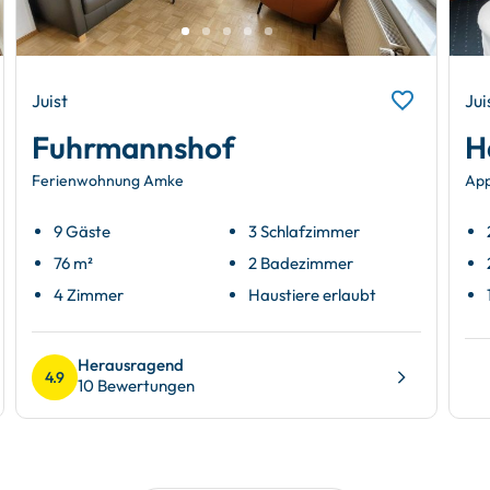
Juist
Jui
Fuhrmannshof
H
Ferienwohnung Amke
App
9 Gäste
3 Schlafzimmer
76 m²
2 Badezimmer
4 Zimmer
Haustiere erlaubt
Herausragend
4.9
10 Bewertungen