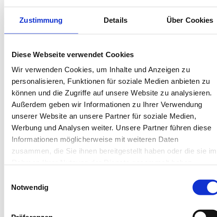
Bis 60 Tage vorab kostenfrei stornieren
Best-Preis-Garantie für Ihren Urlaub
Zustimmung
Details
Über Cookies
Kartenzahlung möglich
Endreinigung inklusive
Wäschepakete inklusive
Gäste-App mit digitalen Bonusprogrammen
Diese Webseite verwendet Cookies
Wir verwenden Cookies, um Inhalte und Anzeigen zu
personalisieren, Funktionen für soziale Medien anbieten zu
Bahnhofstr. 7, 26757 Borkum
können und die Zugriffe auf unsere Website zu analysieren.
Objekt-Nr.: 4660001
Außerdem geben wir Informationen zu Ihrer Verwendung
unserer Website an unsere Partner für soziale Medien,
Diese Unterkunft teilen:
Werbung und Analysen weiter. Unsere Partner führen diese
Informationen möglicherweise mit weiteren Daten
zusammen, die Sie ihnen bereitgestellt haben oder die sie im
Rahmen Ihrer Nutzung der Dienste gesammelt haben.
Einwilligungsauswahl
Notwendig