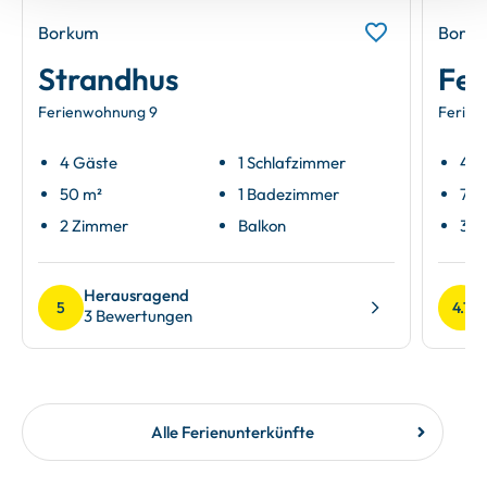
Borkum
Bork
Strandhus
Fer
Ferienwohnung 9
Ferien
4 Gäste
1 Schlafzimmer
4 G
50 m²
1 Badezimmer
75 
2 Zimmer
Balkon
3 Z
Herausragend
5
4.7
3 Bewertungen
Alle Ferienunterkünfte