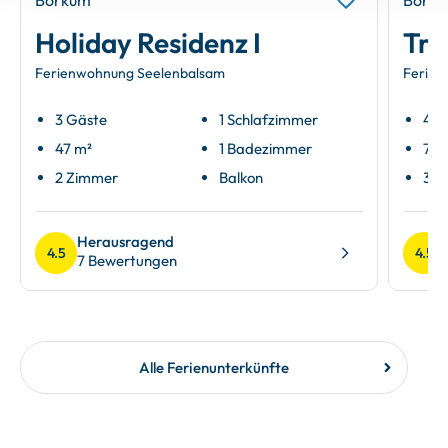
Borkum
Bork
Holiday Residenz I
Tra
Ferienwohnung Seelenbalsam
Ferien
3 Gäste
1 Schlafzimmer
4 G
47 m²
1 Badezimmer
70 
2 Zimmer
Balkon
3 Z
Herausragend
4.5
4.5
7 Bewertungen
Alle Ferienunterkünfte