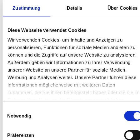
Best-Preis-Garantie für Ihren Urlaub
Kartenzahlung möglich
Zustimmung
Details
Über Cookies
Endreinigung inklusive
Wäschepakete inklusive
Gäste-App mit digitalen Bonusprogrammen
Diese Webseite verwendet Cookies
Wir verwenden Cookies, um Inhalte und Anzeigen zu
Viktoriastr. 3, 26757 Borkum
personalisieren, Funktionen für soziale Medien anbieten zu
Objekt-Nr.: 4300010
können und die Zugriffe auf unsere Website zu analysieren.
Außerdem geben wir Informationen zu Ihrer Verwendung
Diese Unterkunft teilen:
unserer Website an unsere Partner für soziale Medien,
Werbung und Analysen weiter. Unsere Partner führen diese
Informationen möglicherweise mit weiteren Daten
zusammen, die Sie ihnen bereitgestellt haben oder die sie im
Rahmen Ihrer Nutzung der Dienste gesammelt haben.
Einwilligungsauswahl
Notwendig
Diese Unterkünfte werden
Präferenzen