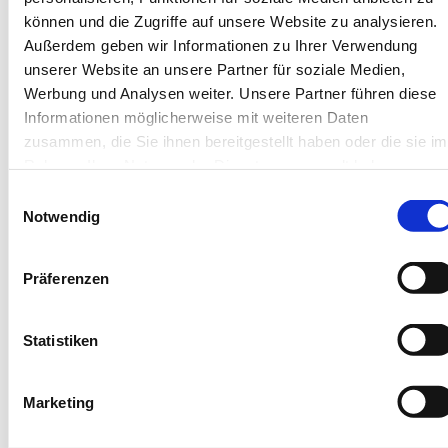
können und die Zugriffe auf unsere Website zu analysieren.
Außerdem geben wir Informationen zu Ihrer Verwendung
Next
unserer Website an unsere Partner für soziale Medien,
Werbung und Analysen weiter. Unsere Partner führen diese
Informationen möglicherweise mit weiteren Daten
zusammen, die Sie ihnen bereitgestellt haben oder die sie im
Rahmen Ihrer Nutzung der Dienste gesammelt haben.
Langeoog
Langeoog
Einwilligungsauswahl
Notwendig
Haus Casper
Haus 
Ferienwohnung Watt'n Platz
Ferienwohn
Präferenzen
4 Gäste
2 Schlafzimmer
4 Gäste
80 m²
2 Badezimmer
70 m²
Statistiken
3 Zimmer
Haustiere erlaubt
3 Zimm
Marketing