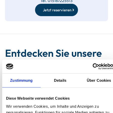
Tel. 015167225513
Jetzt reservieren
Entdecken Sie unsere
Unterkünfte auf
Langeoog.
Zustimmung
Details
Über Cookies
Diese Webseite verwendet Cookies
Wir verwenden Cookies, um Inhalte und Anzeigen zu
personalisieren, Funktionen für soziale Medien anbieten zu