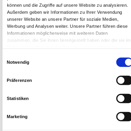
können und die Zugriffe auf unsere Website zu analysieren.
Außerdem geben wir Informationen zu Ihrer Verwendung
Next
unserer Website an unsere Partner für soziale Medien,
Werbung und Analysen weiter. Unsere Partner führen diese
Informationen möglicherweise mit weiteren Daten
zusammen, die Sie ihnen bereitgestellt haben oder die sie im
Rahmen Ihrer Nutzung der Dienste gesammelt haben.
Rügen - Binz
Rügen - Bi
Einwilligungsauswahl
Notwendig
Villa Laetitia
Villa
Ferienwohnung 8
Ferienwohn
Präferenzen
4 Gäste
1 Schlafzimmer
2 Gäste
48 m²
1 Badezimmer
45 m²
Statistiken
2 Zimmer
Balkon
2 Zimm
Marketing