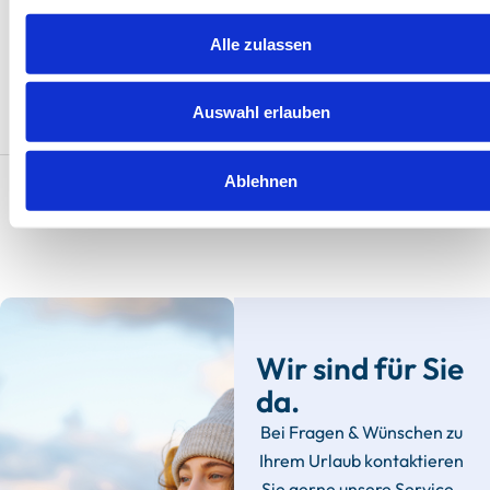
Herausragend
Hera
4.6
4.8
14 Bewertungen
9 Be
Alle zulassen
Auswahl erlauben
Alle Ferienunterkünfte
Ablehnen
Wir sind für Sie
da.
Bei Fragen & Wünschen zu
Ihrem Urlaub kontaktieren
Sie gerne unsere Service-