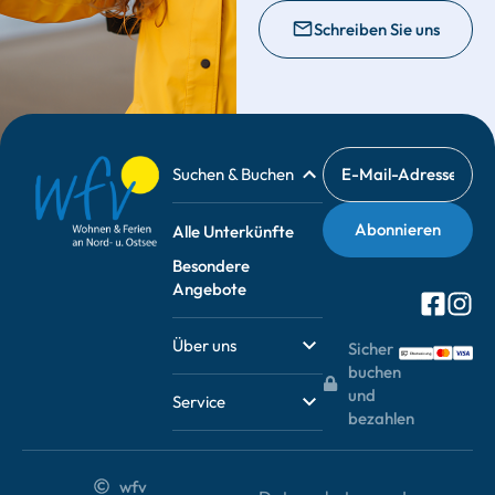
Schreiben Sie uns
Suchen & Buchen
Alle Unterkünfte
Besondere
Angebote
Über uns
Sicher
buchen
und
Service
bezahlen
wfv