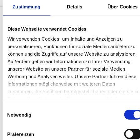
Zustimmung
Details
Über Cookies
Entdecken Sie unsere
Diese Webseite verwendet Cookies
Wir verwenden Cookies, um Inhalte und Anzeigen zu
Unterkünfte auf Juist.
personalisieren, Funktionen für soziale Medien anbieten zu
können und die Zugriffe auf unsere Website zu analysieren.
Außerdem geben wir Informationen zu Ihrer Verwendung
unserer Website an unsere Partner für soziale Medien,
Werbung und Analysen weiter. Unsere Partner führen diese
Neu
Informationen möglicherweise mit weiteren Daten
zusammen, die Sie ihnen bereitgestellt haben oder die sie im
Rahmen Ihrer Nutzung der Dienste gesammelt haben.
Einwilligungsauswahl
Next
Notwendig
Präferenzen