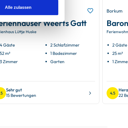
Alle zulassen
rkum
Borkum
erienhäuser Weerts Gatt
Baron
ienhaus Lüttje Huske
Ferienwohn
4 Gäste
2 Schlafzimmer
2 Gäste
52 m²
1 Badezimmer
25 m²
3 Zimmer
Garten
1 Zimme
Sehr gut
Hera
.5
4.5
15 Bewertungen
22 B