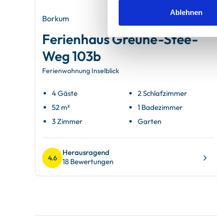
Ablehnen
Borkum
Ferienhaus Greune-Stee-
Weg 103b
Ferienwohnung Inselblick
4 Gäste
2 Schlafzimmer
52 m²
1 Badezimmer
3 Zimmer
Garten
Herausragend
4.6
18 Bewertungen