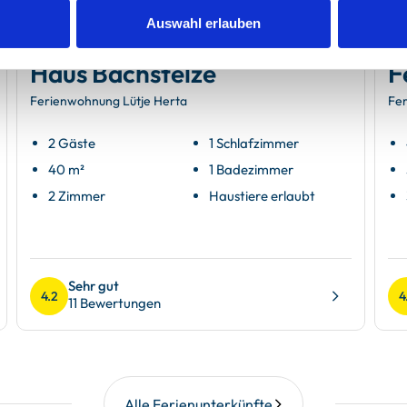
Auswahl erlauben
Borkum
Bo
Haus Bachstelze
F
Ferienwohnung Lütje Herta
Fer
2 Gäste
1 Schlafzimmer
40 m²
1 Badezimmer
2 Zimmer
Haustiere erlaubt
Sehr gut
4.2
4
11 Bewertungen
Alle Ferienunterkünfte