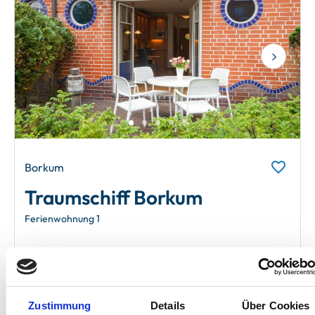
Next
Borkum
Traumschiff Borkum
Ferienwohnung 1
4 Gäste
Terrasse
1 Schlafzimmer
Garten
50 m²
Waschmaschine
Zustimmung
Details
Über Cookies