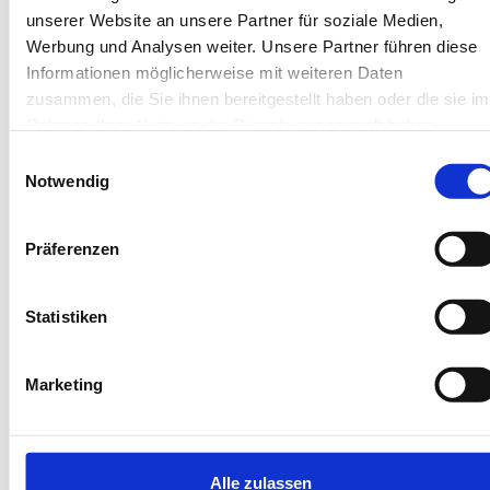
unserer Website an unsere Partner für soziale Medien,
Werbung und Analysen weiter. Unsere Partner führen diese
Informationen möglicherweise mit weiteren Daten
zusammen, die Sie ihnen bereitgestellt haben oder die sie im
Rahmen Ihrer Nutzung der Dienste gesammelt haben.
Next
Einwilligungsauswahl
Notwendig
Präferenzen
Borkum
Statistiken
Haus Wilhelm-Feldhoff
Ferienwohnung Veen
Marketing
2 Gäste
Terrasse
1 Schlafzimmer
Waschmaschine
48 m²
Privatparkplatz
Alle zulassen