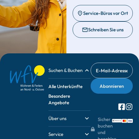
Service-Büros vor Ort
Schreiben Sie uns
Suchen & Buchen
Alle Unterkünfte
Besondere
Angebote
Über uns
Sicher
buchen
und
Service
bezahlen