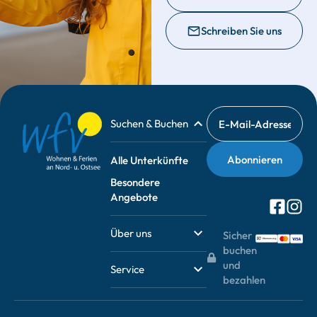
Schreiben Sie uns
Suchen & Buchen
Alle Unterkünfte
Besondere
Angebote
Über uns
Sicher
buchen
und
Service
bezahlen