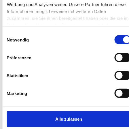
Werbung und Analysen weiter. Unsere Partner führen diese
Informationen möglicherweise mit weiteren Daten
zusammen, die Sie ihnen bereitgestellt haben oder die sie im
Next
Rahmen Ihrer Nutzung der Dienste gesammelt haben.
Einwilligungsauswahl
Notwendig
Präferenzen
Borkum
Haus am Westkaap
Statistiken
Ferienwohnung 2
Marketing
4 Gäste
Terrasse
1 Schlafzimmer
Garten
45 m²
Waschmaschine
Alle zulassen