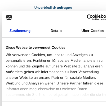
Unverbindlich anfragen
In deiner Buchung inbegriffen
Zustimmung
Details
Über Cookies
Bis 60 Tage vorab kostenfrei stornieren
Best-Preis-Garantie für Ihren Urlaub
Kartenzahlung möglich
Diese Webseite verwendet Cookies
Endreinigung inklusive
Wäschepakete inklusive
Wir verwenden Cookies, um Inhalte und Anzeigen zu
Gäste-App mit digitalen Bonusprogrammen
personalisieren, Funktionen für soziale Medien anbieten zu
können und die Zugriffe auf unsere Website zu analysieren.
Außerdem geben wir Informationen zu Ihrer Verwendung
Zur Kreptitzer Heide 8a, 18556 Rügen - Dranske
unserer Website an unsere Partner für soziale Medien,
Objekt-Nr.: 2300014
Werbung und Analysen weiter. Unsere Partner führen diese
Informationen möglicherweise mit weiteren Daten
Diese Unterkunft teilen:
zusammen, die Sie ihnen bereitgestellt haben oder die sie im
Rahmen Ihrer Nutzung der Dienste gesammelt haben.