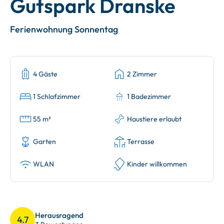
Gutspark Dranske
Ferienwohnung Sonnentag
4 Gäste
2 Zimmer
1 Schlafzimmer
1 Badezimmer
55 m²
Haustiere erlaubt
Garten
Terrasse
WLAN
Kinder willkommen
Herausragend
4.7