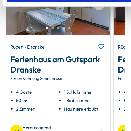
Next
Rügen - Dranske
Rügen
Ferienhaus am Gutspark
Fer
Dranske
Dra
Ferienwohnung Sonnenrose
Ferie
4 Gäste
1 Schlafzimmer
4 G
50 m²
1 Badezimmer
51 
2 Zimmer
Haustiere erlaubt
2 Z
Herausragend