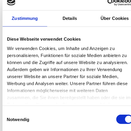
Bis 60 Tage vorab kostenfrei stornieren
Best-Preis-Garantie für Ihren Urlaub
Kartenzahlung möglich
Zustimmung
Details
Über Cookies
Endreinigung inklusive
Wäschepakete inklusive
Gäste-App mit digitalen Bonusprogrammen
Diese Webseite verwendet Cookies
Wir verwenden Cookies, um Inhalte und Anzeigen zu
Seedorf 3a, 18586 Rügen - Sellin
personalisieren, Funktionen für soziale Medien anbieten zu
Objekt-Nr.: 2080002
können und die Zugriffe auf unsere Website zu analysieren.
Außerdem geben wir Informationen zu Ihrer Verwendung
Diese Unterkunft teilen:
unserer Website an unsere Partner für soziale Medien,
Werbung und Analysen weiter. Unsere Partner führen diese
Informationen möglicherweise mit weiteren Daten
zusammen, die Sie ihnen bereitgestellt haben oder die sie im
Rahmen Ihrer Nutzung der Dienste gesammelt haben.
Einwilligungsauswahl
Notwendig