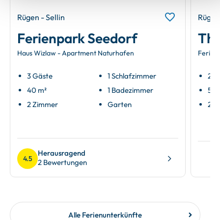
Rügen - Sellin
Rügen 
Ferienpark Seedorf
The
Haus Wizlaw - Apartment Naturhafen
Ferie
3 Gäste
1 Schlafzimmer
2 G
40 m²
1 Badezimmer
54 
2 Zimmer
Garten
2 Z
Herausragend
4.5
2 Bewertungen
Alle Ferienunterkünfte