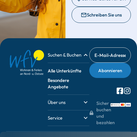
Schreiben Sie uns
Suchen & Buchen
Alle Unterkünfte
Besondere
Angebote
Über uns
Sicher
buchen
und
Service
bezahlen