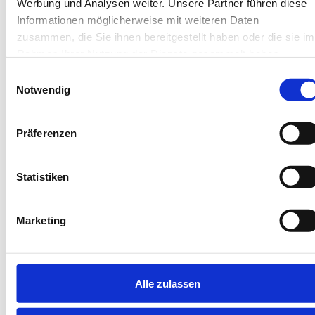
Werbung und Analysen weiter. Unsere Partner führen diese
Unterkünfte auf
Informationen möglicherweise mit weiteren Daten
zusammen, die Sie ihnen bereitgestellt haben oder die sie im
Wangerooge.
Rahmen Ihrer Nutzung der Dienste gesammelt haben.
Einwilligungsauswahl
Notwendig
Präferenzen
Statistiken
Next
Marketing
Alle zulassen
Wangerooge
Wangeroo