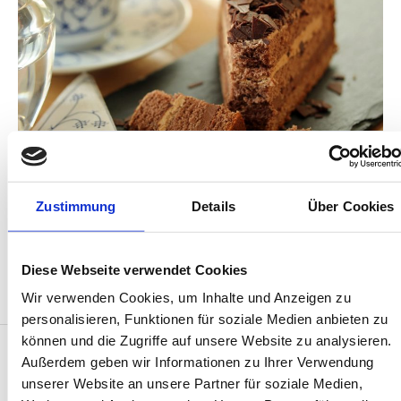
Café/Restaurant Pudding
Peterstr. 15
26486 Wangerooge
Zustimmung
Details
Über Cookies
Jetzt reservieren
Diese Webseite verwendet Cookies
Wir verwenden Cookies, um Inhalte und Anzeigen zu
personalisieren, Funktionen für soziale Medien anbieten zu
können und die Zugriffe auf unsere Website zu analysieren.
Außerdem geben wir Informationen zu Ihrer Verwendung
Entdecken Sie unsere
unserer Website an unsere Partner für soziale Medien,