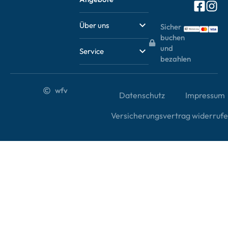
Über uns
Sicher
buchen
und
Service
bezahlen
wfv
Datenschutz
Impressum
Versicherungsvertrag widerruf