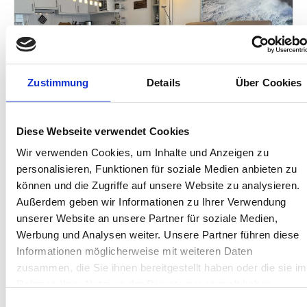
Next
Zustimmung
Details
Über Cookies
Diese Webseite verwendet Cookies
Wir verwenden Cookies, um Inhalte und Anzeigen zu
Wangerooge
personalisieren, Funktionen für soziale Medien anbieten zu
können und die Zugriffe auf unsere Website zu analysieren.
Villa Vivaldi
Außerdem geben wir Informationen zu Ihrer Verwendung
Ferienwohnung 2
unserer Website an unsere Partner für soziale Medien,
Werbung und Analysen weiter. Unsere Partner führen diese
4 Gäste
Terrasse
Informationen möglicherweise mit weiteren Daten
2 Schlafzimmer
Meer: 2m
zusammen, die Sie ihnen bereitgestellt haben oder die sie im
76 m²
Garten
Rahmen Ihrer Nutzung der Dienste gesammelt haben.
Einwilligungsauswahl