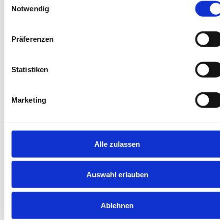
Notwendig
Herausragend
4.7
39 Bewertungen
Präferenzen
Statistiken
Marketing
Next
Alle zulassen
Auswahl erlauben
Wangerooge
Villa Vivaldi
Ablehnen