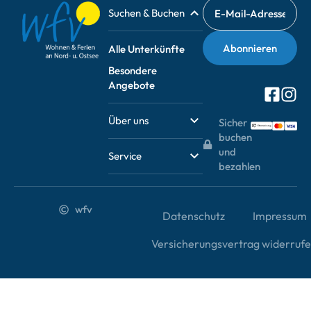
Suchen & Buchen
Alle Unterkünfte
Besondere
Angebote
Über uns
Sicher
buchen
und
Service
bezahlen
wfv
Datenschutz
Impressum
Versicherungsvertrag widerruf