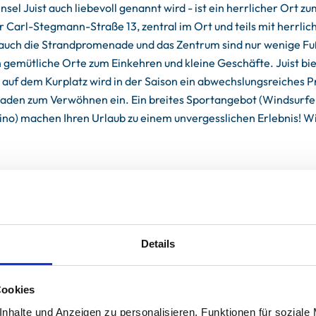
nsel Juist auch liebevoll genannt wird - ist ein herrlicher Ort
 Carl-Stegmann-Straße 13, zentral im Ort und teils mit herrlic
auch die Strandpromenade und das Zentrum sind nur wenige Fußm
ch gemütliche Orte zum Einkehren und kleine Geschäfte. Juist bi
wie auf dem Kurplatz wird in der Saison ein abwechslungsreiche
den zum Verwöhnen ein. Ein breites Sportangebot (Windsurfen, 
ino) machen Ihren Urlaub zu einem unvergesslichen Erlebnis! Wi
Details
Cookies
nhalte und Anzeigen zu personalisieren, Funktionen für soziale