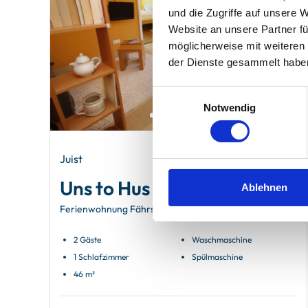
und die Zugriffe auf unsere 
Website an unsere Partner fü
möglicherweise mit weiteren
der Dienste gesammelt habe
Einwilligungsauswahl
Notwendig
Juist
Uns to Hus
Ablehnen
Ferienwohnung Fährship
2 Gäste
Waschmaschine
1 Schlafzimmer
Spülmaschine
46 m²