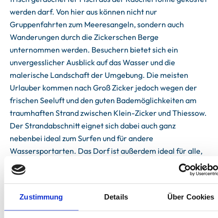
werden darf. Von hier aus können nicht nur
Gruppenfahrten zum Meeresangeln, sondern auch
Wanderungen durch die Zickerschen Berge
unternommen werden. Besuchern bietet sich ein
unvergesslicher Ausblick auf das Wasser und die
malerische Landschaft der Umgebung. Die meisten
Urlauber kommen nach Groß Zicker jedoch wegen der
frischen Seeluft und den guten Bademöglichkeiten am
traumhaften Strand zwischen Klein-Zicker und Thiessow.
Der Strandabschnitt eignet sich dabei auch ganz
nebenbei ideal zum Surfen und für andere
Wassersportarten. Das Dorf ist außerdem ideal für alle,
die dem Massentourismus entkommen und einen
entspannten Urlaub abseits des Trubels der Insel
verleben möchten. In der Saison hat der lokale
Zustimmung
Details
Über Cookies
Dörpladen (200m entfernt) täglich frische Brötchen und
das ein oder andere, das man vergessen hat. Weitere