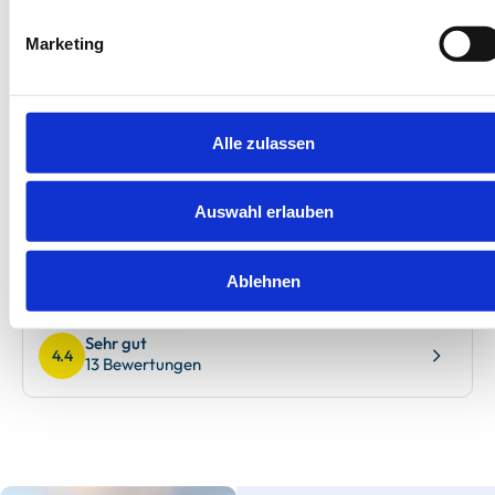
Marketing
Rügen - Mönchgut
Schäferhaus
Alle zulassen
Ferienwohnung 1
6 Gäste
Terrasse
Auswahl erlauben
3 Schlafzimmer
Garten
115 m²
Sauna
Ablehnen
Sehr gut
4.4
13 Bewertungen