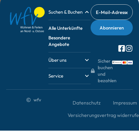
Suchen & Buchen
Alle Unterkünfte
Besondere
Angebote
Über uns
Sicher
buchen
und
Service
bezahlen
wfv
Datenschutz
Impressum
Versicherungsvertrag widerruf