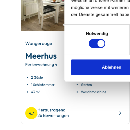
Website an unsere Partner fü
möglicherweise mit weiteren
der Dienste gesammelt habe
Einwilligungsauswahl
Notwendig
Wangerooge
Meerhus
Ferienwohnung 4
Ablehnen
2 Gäste
Balkon
1 Schlafzimmer
Garten
43 m²
Waschmaschine
Herausragend
4.7
26 Bewertungen