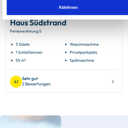
Ablehnen
Rügen - Göhren
Haus Südstrand
Ferienwohnung 5
3 Gäste
Waschmaschine
1 Schlafzimmer
Privatparkplatz
55 m²
Spülmaschine
Sehr gut
4.1
2 Bewertungen