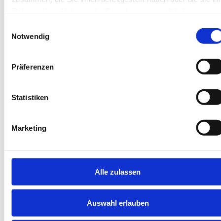
4 Gäste
Balkon
Rahmen Ihrer Nutzung der Dienste gesammelt haben.
2 Schlafzimmer
Waschmaschine
Einwilligungsauswahl
60 m²
Privatparkplatz
Notwendig
Herausragend
Präferenzen
4.6
10 Bewertungen
Statistiken
Marketing
Next
Alle zulassen
Auswahl erlauben