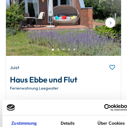
Next
Juist
Haus Ebbe und Flut
Ferienwohnung Leegwater
4 Gäste
Terrasse
2 Schlafzimmer
Garten
62 m²
Waschmaschine
Zustimmung
Details
Über Cookies