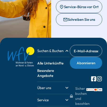
Service-Büros vor Ort
Schreiben Sie uns
Suchen & Buchen
Alle Unterkünfte
Besondere
Angebote
Über uns
Sicher
buchen
und
Service
bezahlen