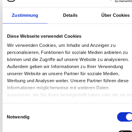
Zustimmung
Details
Über Cookies
Juist
Diese Webseite verwendet Cookies
Haus Carl Stegmann
Wir verwenden Cookies, um Inhalte und Anzeigen zu
personalisieren, Funktionen für soziale Medien anbieten zu
Ferienwohnung "Lüttje Loft"
können und die Zugriffe auf unsere Website zu analysieren.
Außerdem geben wir Informationen zu Ihrer Verwendung
2 Gäste
Balkon
unserer Website an unsere Partner für soziale Medien,
1 Studio
Meerblick
Werbung und Analysen weiter. Unsere Partner führen diese
36 m²
Waschmaschine
Informationen möglicherweise mit weiteren Daten
zusammen, die Sie ihnen bereitgestellt haben oder die sie im
Rahmen Ihrer Nutzung der Dienste gesammelt haben.
Herausragend
4.9
46 Bewertungen
Einwilligungsauswahl
Notwendig