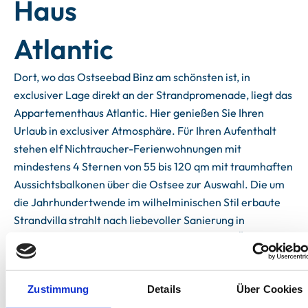
Haus
Atlantic
Dort, wo das Ostseebad Binz am schönsten ist, in
exclusiver Lage direkt an der Strandpromenade, liegt das
Appartementhaus Atlantic. Hier genießen Sie Ihren
Urlaub in exclusiver Atmosphäre. Für Ihren Aufenthalt
stehen elf Nichtraucher-Ferienwohnungen mit
mindestens 4 Sternen von 55 bis 120 qm mit traumhaften
Aussichtsbalkonen über die Ostsee zur Auswahl. Die um
die Jahrhundertwende im wilhelminischen Stil erbaute
Strandvilla strahlt nach liebevoller Sanierung in
freundlichem Gelb mit weiß gefasstem Stuck. Über die
gesamte Breite des Hauses strecken sich die in der
Bäderarchitektur so wichtigen, großzügigen, überdachten
Zustimmung
Details
Über Cookies
Balkone (überwiegend mit direktem Meerblick). Nicht nur