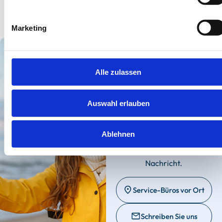
Marketing
Wir sind für Sie
Alle zulassen
da.
Bei Fragen & Wünschen zu
Auswahl erlauben
Ihrem Urlaub kontaktieren
Sie gerne unsere Service-
Ablehnen
Büros vor Ort oder
schreiben uns eine
Nachricht.
Service-Büros vor Ort
Schreiben Sie uns