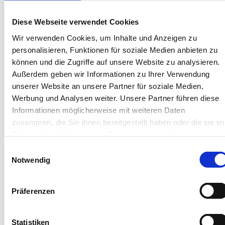
das Äußere ist von Stilempfinden und Eleganz geprägt. Im
Innern überrascht das Haus mit der qualitätvollen Klasse
Diese Webseite verwendet Cookies
feinster handwerklicher Details. Alle Wohnungen sind
Wir verwenden Cookies, um Inhalte und Anzeigen zu
individuell und geschmackvoll eingerichtet, so dass Sie
personalisieren, Funktionen für soziale Medien anbieten zu
Ihren Aufenthalt in unserem Hause immer in guter
können und die Zugriffe auf unsere Website zu analysieren.
Erinnerung behalten werden. Für unsere Gäste, die mit
Außerdem geben wir Informationen zu Ihrer Verwendung
dem PKW anreisen, stehen Stellplätze direkt am Haus zur
unserer Website an unsere Partner für soziale Medien,
Verfügung. Zu jedem Appartement gibt es einen
Werbung und Analysen weiter. Unsere Partner führen diese
Stellplatz, der bei Bedarf gemietet werden kann.
Informationen möglicherweise mit weiteren Daten
zusammen, die Sie ihnen bereitgestellt haben oder die sie im
Rahmen Ihrer Nutzung der Dienste gesammelt haben.
Einwilligungsauswahl
Notwendig
Unterkünfte
Präferenzen
Keine Ergebnisse.
Statistiken