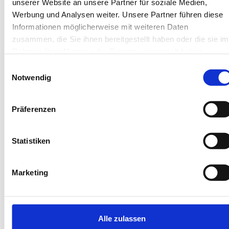
unserer Website an unsere Partner für soziale Medien,
Werbung und Analysen weiter. Unsere Partner führen diese
Informationen möglicherweise mit weiteren Daten
zusammen, die Sie ihnen bereitgestellt haben oder die sie im
Rahmen Ihrer Nutzung der Dienste gesammelt haben.
Next
Einwilligungsauswahl
Notwendig
Präferenzen
Borkum
Haus Aschenputtel
Statistiken
Ferienhaus Aschenputtel Borkum
Marketing
4 Gäste
Terrasse
2 Schlafzimmer
Garten
74 m²
Waschmaschine
Alle zulassen