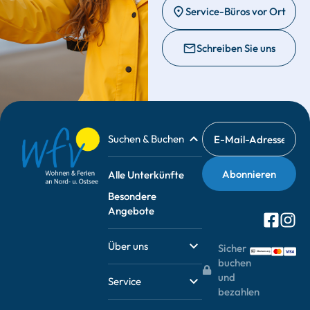
Service-Büros vor Ort
Schreiben Sie uns
Suchen & Buchen
Alle Unterkünfte
Besondere
Angebote
Über uns
Sicher
buchen
und
Service
bezahlen