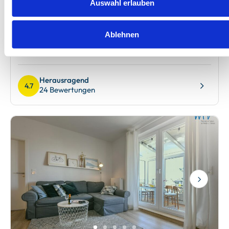
Auswahl erlauben
4 Gäste
Terrasse
1 Schlafzimmer
Garten
Ablehnen
65 m²
Waschmaschine
Herausragend
4.7
24 Bewertungen
Next