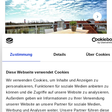
Next
Zustimmung
Details
Über Cookies
Wangerooge
Haus am Park
Diese Webseite verwendet Cookies
Ferienwohnung 12
Wir verwenden Cookies, um Inhalte und Anzeigen zu
5 Gäste
Balkon
personalisieren, Funktionen für soziale Medien anbieten zu
können und die Zugriffe auf unsere Website zu analysieren.
2 Schlafzimmer
Waschmaschine
Außerdem geben wir Informationen zu Ihrer Verwendung
84 m²
Spülmaschine
unserer Website an unsere Partner für soziale Medien,
Werbung und Analysen weiter. Unsere Partner führen diese