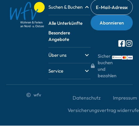
Suchen & Buchen
Alle Unterkünfte
Besondere
Angebote
Über uns
Sicher
buchen
und
Service
bezahlen
wfv
Datenschutz
Impressum
Versicherungsvertrag widerruf