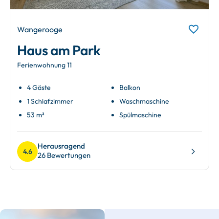
Wangerooge
Haus am Park
Ferienwohnung 11
4 Gäste
Balkon
1 Schlafzimmer
Waschmaschine
53 m²
Spülmaschine
Herausragend
4.6
26 Bewertungen