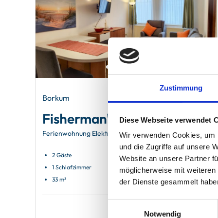
Zustimmung
Borkum
Fisherman's
Diese Webseite verwendet 
Ferienwohnung Elektrischer Leuchtturm
Wir verwenden Cookies, um I
und die Zugriffe auf unsere 
2 Gäste
Waschmaschine
Website an unsere Partner fü
1 Schlafzimmer
Spülmaschine
möglicherweise mit weiteren
33 m²
der Dienste gesammelt habe
Einwilligungsauswahl
Notwendig