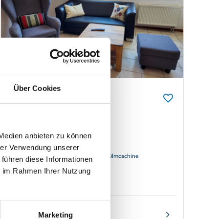
Über Cookies
Borkum
Fisherman's
Ferienwohnung Möwe
 Medien anbieten zu können
hrer Verwendung unserer
2 Gäste
Spülmaschine
 führen diese Informationen
1 Schlafzimmer
ie im Rahmen Ihrer Nutzung
35 m²
Marketing