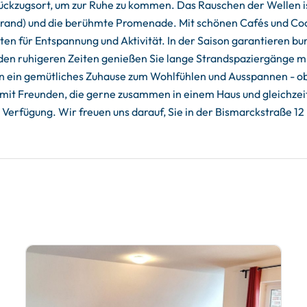
ückzugsort, um zur Ruhe zu kommen. Das Rauschen der Wellen ist
trand) und die berühmte Promenade. Mit schönen Cafés und Coc
iten für Entspannung und Aktivität. In der Saison garantieren 
den ruhigeren Zeiten genießen Sie lange Strandspaziergänge mit
 ein gemütliches Zuhause zum Wohlfühlen und Ausspannen - ob 
ub mit Freunden, die gerne zusammen in einem Haus und gleich
r Verfügung. Wir freuen uns darauf, Sie in der Bismarckstraße 1