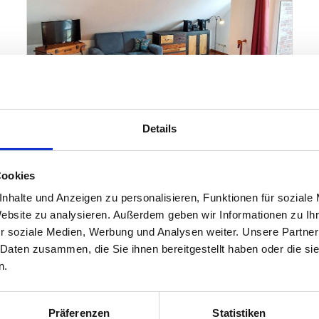
Details
Borkum
Fisherman's
Cookies
Ferienwohnung Seehunde
nhalte und Anzeigen zu personalisieren, Funktionen für soziale
Website zu analysieren. Außerdem geben wir Informationen zu I
5 Gäste
Balkon
r soziale Medien, Werbung und Analysen weiter. Unsere Partner
3 Schlafzimmer
Spülmaschine
 Daten zusammen, die Sie ihnen bereitgestellt haben oder die s
80 m²
n.
Präferenzen
Statistiken