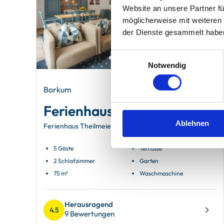
Website an unsere Partner fü
möglicherweise mit weiteren
der Dienste gesammelt habe
Einwilligungsauswahl
Notwendig
Borkum
Ferienhaus Theilmeier
Ablehnen
Ferienhaus Theilmeier Borkum
5 Gäste
Terrasse
2 Schlafzimmer
Garten
75 m²
Waschmaschine
Herausragend
4.5
9 Bewertungen