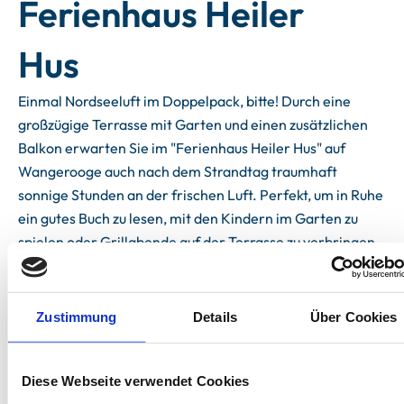
Ferienhaus Heiler
Hus
Einmal Nordseeluft im Doppelpack, bitte! Durch eine
großzügige Terrasse mit Garten und einen zusätzlichen
Balkon erwarten Sie im "Ferienhaus Heiler Hus" auf
Wangerooge auch nach dem Strandtag traumhaft
sonnige Stunden an der frischen Luft. Perfekt, um in Ruhe
ein gutes Buch zu lesen, mit den Kindern im Garten zu
spielen oder Grillabende auf der Terrasse zu verbringen.
Das "Ferienhaus Heiler Hus" befindet sich in ruhiger, aber
zentraler Lage im Ferienpark Jadehörn – direkt an den
wunderschönen Wangreooger Dorfdünen. In wenigen
Zustimmung
Details
Über Cookies
Gehminuten erreichen Sie den Hauptbadestrand; der
Wangerooger Ortskern mit idealen
Diese Webseite verwendet Cookies
Einkaufsmöglichkeiten sowie gemütlichen Cafès und