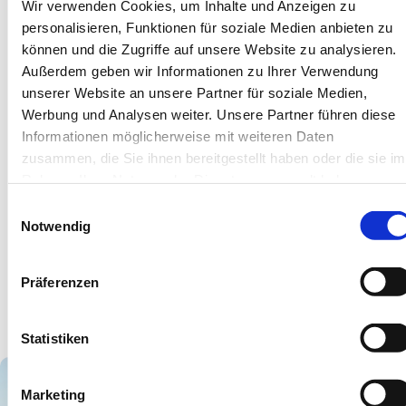
Restaurants befindet sich ebenfalls nur wenige Meter
Wir verwenden Cookies, um Inhalte und Anzeigen zu
entfernt. Mit bis zu sechs Personen können Sie im
personalisieren, Funktionen für soziale Medien anbieten zu
"Ferienhaus Heiler Hus" einen fantastischen Urlaub auf
können und die Zugriffe auf unsere Website zu analysieren.
Außerdem geben wir Informationen zu Ihrer Verwendung
Wangerooge verbringen!
unserer Website an unsere Partner für soziale Medien,
Werbung und Analysen weiter. Unsere Partner führen diese
Informationen möglicherweise mit weiteren Daten
zusammen, die Sie ihnen bereitgestellt haben oder die sie im
Rahmen Ihrer Nutzung der Dienste gesammelt haben.
Unterkünfte
Einwilligungsauswahl
Notwendig
Keine Ergebnisse.
Präferenzen
Statistiken
Marketing