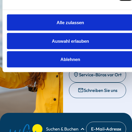
Wir sind für Sie
da.
Bei Fragen & Wünschen zu
Alle zulassen
Ihrem Urlaub kontaktieren
Sie gerne unsere Service-
Auswahl erlauben
Büros vor Ort oder
schreiben uns eine
Nachricht.
Ablehnen
Service-Büros vor Ort
Schreiben Sie uns
Suchen & Buchen