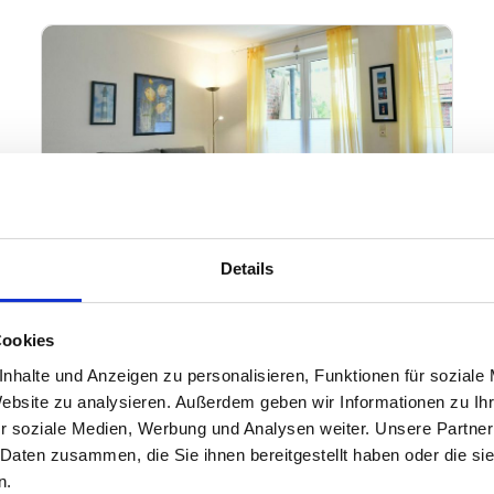
Details
Cookies
Wangerooge
nhalte und Anzeigen zu personalisieren, Funktionen für soziale
Ferienhäuser Jadehörn
Website zu analysieren. Außerdem geben wir Informationen zu I
Ferienhaus Heiler Hus
r soziale Medien, Werbung und Analysen weiter. Unsere Partner
 Daten zusammen, die Sie ihnen bereitgestellt haben oder die s
8 Gäste
Balkon
n.