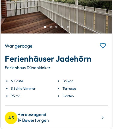
Wangerooge
Ferienhäuser Jadehörn
Ferienhaus Dünenkieker
6 Gäste
Balkon
3 Schlafzimmer
Terrasse
95 m²
Garten
Herausragend
4.5
19 Bewertungen