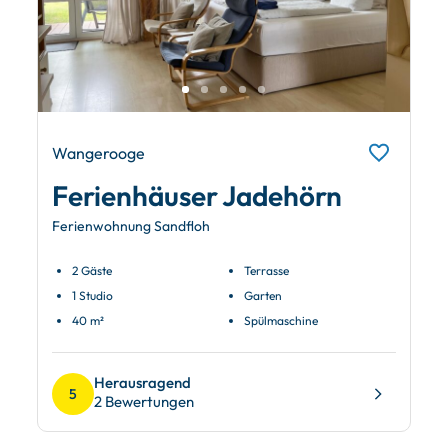
Wangerooge
Ferienhäuser Jadehörn
Ferienwohnung Sandfloh
2 Gäste
Terrasse
1 Studio
Garten
40 m²
Spülmaschine
Herausragend
5
2 Bewertungen