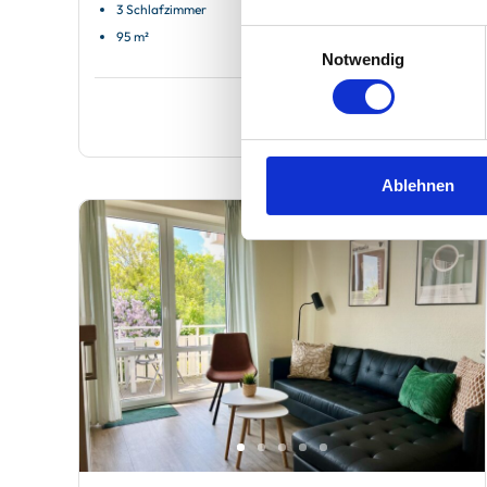
3 Schlafzimmer
Terrasse
95 m²
Garten
Einwilligungsauswahl
Notwendig
Ablehnen