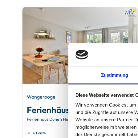
Zustimmung
Diese Webseite verwendet 
Wangerooge
Wir verwenden Cookies, um I
Ferienhäuser Jadehörn
und die Zugriffe auf unsere 
Ferienhaus Dünen Hus
Website an unsere Partner fü
möglicherweise mit weiteren
6 Gäste
Balkon
der Dienste gesammelt habe