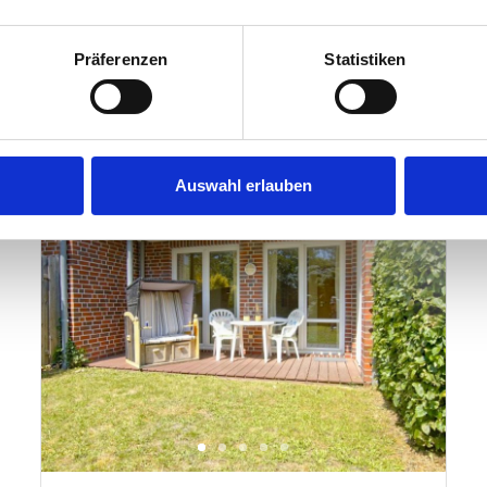
3 Schlafzimmer
Terrasse
102 m²
Garten
Präferenzen
Statistiken
Sehr gut
4.3
17 Bewertungen
Auswahl erlauben