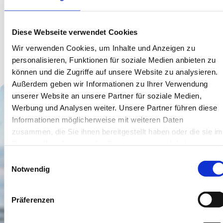
Unterkünfte
Keine Ergebnisse.
Diese Webseite verwendet Cookies
Wir verwenden Cookies, um Inhalte und Anzeigen zu
personalisieren, Funktionen für soziale Medien anbieten zu
können und die Zugriffe auf unsere Website zu analysieren.
Außerdem geben wir Informationen zu Ihrer Verwendung
unserer Website an unsere Partner für soziale Medien,
Werbung und Analysen weiter. Unsere Partner führen diese
Wir sind für Sie
Informationen möglicherweise mit weiteren Daten
da.
zusammen, die Sie ihnen bereitgestellt haben oder die sie im
Rahmen Ihrer Nutzung der Dienste gesammelt haben.
Bei Fragen & Wünschen zu
Ihrem Urlaub kontaktieren
Einwilligungsauswahl
Notwendig
Sie gerne unsere Service-
Büros vor Ort oder
schreiben uns eine
Präferenzen
Nachricht.