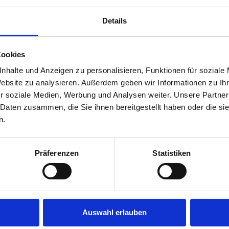
che Binzer Ortskern mit kleinen Geschäften sowie gemütlichen 
adtouren durch eine malerische Naturlandschaft, lange Strandsp
Details
erungen durch die Wälder der Granitz! Ausflüge zu den Kreidefe
o wie Veranstaltungen im Binzer Kurhaus, an der Promenade ode
Cookies
 ein Paradies!
nhalte und Anzeigen zu personalisieren, Funktionen für soziale
Website zu analysieren. Außerdem geben wir Informationen zu I
r soziale Medien, Werbung und Analysen weiter. Unsere Partner
 Daten zusammen, die Sie ihnen bereitgestellt haben oder die s
n.
Präferenzen
Statistiken
Auswahl erlauben