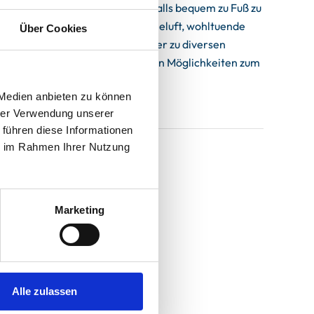
Cafés und Restaurants ist ebenfalls bequem zu Fuß zu
aziergänge an der frischen Ostseeluft, wohltuende
Über Cookies
lsen, zur Selliner Seebrücke oder zu diversen
r im Theater Puttbus. Mit tollen Möglichkeiten zum
 Medien anbieten zu können
hrer Verwendung unserer
 führen diese Informationen
ie im Rahmen Ihrer Nutzung
Marketing
Alle zulassen