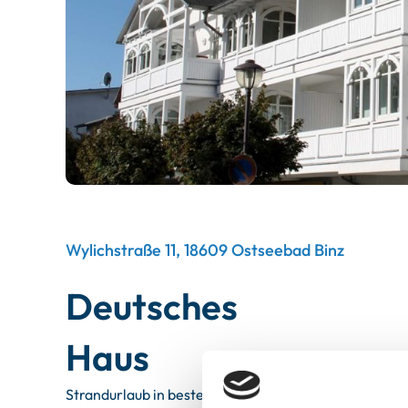
Wylichstraße 11, 18609 Ostseebad Binz
Deutsches
Haus
Strandurlaub in bester Lage! Genießen Sie im "Deu