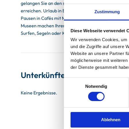
gelangen Sie an den schönen Sandstrand. Der idyllis
erreichen. Urlaub in Binz - das sind herrliche Fahrr
Zustimmung
Pausen in Cafés mit Meerblick und interessante Wand
Museen machen Ihren Urlaub zu einem Erlebnis ebens
Diese Webseite verwendet 
Surfen, Segeln oder Kiten ist Rügen auch für Sportler
Wir verwenden Cookies, um I
und die Zugriffe auf unsere 
Website an unsere Partner fü
möglicherweise mit weiteren
der Dienste gesammelt habe
Unterkünfte
Einwilligungsauswahl
Notwendig
Keine Ergebnisse.
Ablehnen